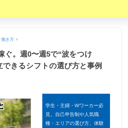
・働き方
ぐ。週0〜週5で“波をつけ
両立できるシフトの選び方と事例
学生・主婦・Wワーカー必
見。自己申告制や人気職
種・エリアの選び方、体験